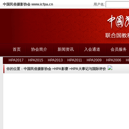
中国民俗摄影协会 www.icfpa.cn
用户名:
首页
协会简介
新闻资讯
入会通道
会员服务
HPA2017
|
HPA2015
|
HPA2013
|
HPA2011
|
HPA2009
|
HPA2006
|
H
你的位置：
中国民俗摄影协会
>
HPA影赛
>
HPA大事记与国际评价