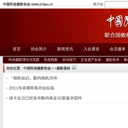
中国民俗摄影协会 www.icfpa.cn
用户名:
首页
协会简介
新闻资讯
入会通道
会员服务
民俗摄影理论与实践
|
民俗档案
|
采访技巧
|
文化遗产名录
|
摄影技术
|
数
你的位置：
中国民俗摄影协会
>
>
摄影器材
『相机知识』数码相机35年
2011年荷赛即将开始征稿
徕卡近日已经发布数码单反S2新版本固件