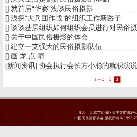
[]
就首届“华赛”浅谈民俗摄影
[]
浅探“大兵团作战”的组织工作新路子
[]
谈谈基层组织如何组织会员进行对民俗
[]
关于中国民俗摄影的体会
[]
建立一支强大的民俗摄影队伍
[]
画 龙 点 睛
[新闻资讯]
协会执行会长方小聪的就职演
上一页
1
2
地址：北京市西城区天宁寺前街2号北京
中国民俗摄影协会
版权所有 © 1993-20