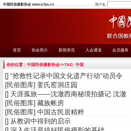
中国民俗摄影协会 www.icfpa.cn
用户名:
首页
协会简介
新闻资讯
入会通道
会员服务
你的位置：
中国民俗摄影协会
>>TAG: 中国
[]
“抢救性记录中国文化遗产行动”动员令
[民俗图库]
姜氏窑洞庄园
[]
天涯孤旅――沈澈西南秘境拍摄记 沈澈
[民俗图库]
藏族帐房
[民俗图库]
中国古民居精粹
[]
从教训中得到的启示
[]
深入生活是搞好民俗摄影的基础