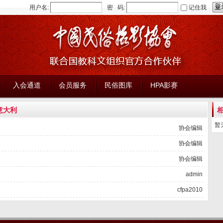
用户名:
密 码:
记住我
入会通道
会员服务
民俗图库
HPA影赛
 意大利
相
暂
协会编辑
协会编辑
协会编辑
admin
cfpa2010