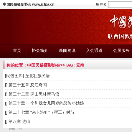
中国民俗摄影协会 www.icfpa.cn
用户名:
首页
协会简介
新闻资讯
入会通道
会员服务
你的位置：
中国民俗摄影协会
>>TAG: 云南
[民俗图库]
丘北壮族民居
[]
第三十五章 怒江奇闻
[]
第三十二章 深山黑林新马倌
[]
第三十章 一个和我女儿同岁的怒族小姑娘
[]
第二十七章 “来卡洛娃”（帮工）时节
[]
第八章 进山