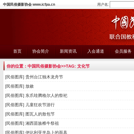
中国民俗摄影协会 www.icfpa.cn
用户名:
首页
协会简介
新闻资讯
入会通道
会员服务
你的位置：
中国民俗摄影协会
>>TAG: 文化节
[民俗图库]
贵州台江独木龙舟节
[民俗图库]
放赦
[民俗图库]
东爪哇腾格尔人的祭祀
[民俗图库]
儿童狂欢节游行
[民俗图库]
图瓦人的敖包节
[民俗图库]
湘西苗族椎牛祭祖
[民俗图库]
伊比利亚半岛上的面具