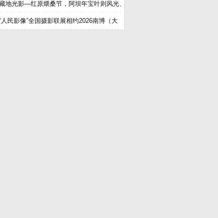
藏地光影—红原煨桑节，阿坝年宝叶则风光、
“人民影像”全国摄影联展相约2026南博（大