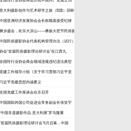
全国性行业协会商会庆祝中国共产党成立10
意大利摄影创作与艺术研学之旅（B团）回眸
中国亚洲经济发展协会会长权顺基接受纪律
彝乡盛会，欢乐大凉山——彝族火把节民俗摄
中国民俗摄影协会代表机构管理办法（试行）
协会“首届民俗摄影理论研讨会”在江西九
全国性行业协会商会领域违规违纪违法典型
党建工作领导小组《关于学习贯彻习近平党
习近平党建思想内涵要义
全国党建工作座谈会在京召开
中国国际跨国公司促进会常务副会长张笑宇
“中国非遗摄影作品·意大利展”罗马隆重
“首届民俗摄影理论研讨会”6月启幕，中国