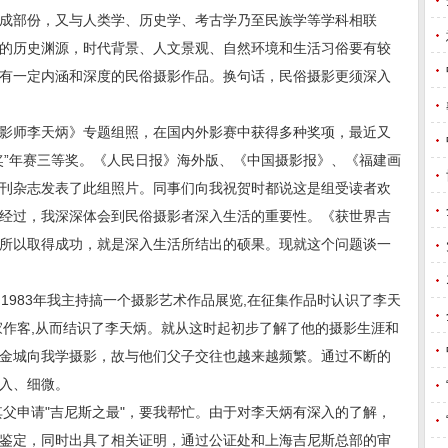
成部份，又与人类学、历史学、考古学乃至民族学等学科相联
的历史渊源，时代背景、人文景观、自然环境和生活习俗要有较
有一定内涵和深度的民俗摄影作品。换句话，民俗摄影更须深入
影师李天炳》专题组照，在国内外影赛中获得多种奖项，最近又
奖”年赛三等奖。《人民日报》海外版、《中国摄影报》、《福建画
刊杂志发表了此组照片。同事们向我祝贺时都说这是组受读者欢
经过，我深深体会到民俗摄影者深入生活的重要性。《获世界吉
所以取得成功，就是深入生活所结出的硕果。现就这个问题谈一
1983年我主持搞一个摄影艺术作品展览,在征集作品时认识了李天
家作客,从而结识了李天炳。就从这时起初步了解了他的摄影生涯和
金城向我学摄影，故与他们父子交往也越来越频繁。通过不断的
入、细微。
其父申请"吉尼斯之最"，要我帮忙。由于对李天炳有深入的了解，
鉴定，同时出具了相关证明，通过公证处和上海吉尼斯总部的审