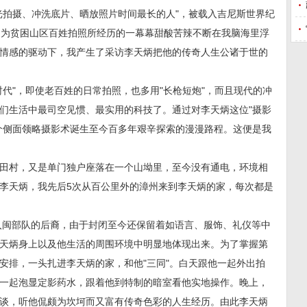
光拍摄、冲洗底片、晒放照片时间最长的人"，被载入吉尼斯世界纪
日为贫困山区百姓拍照所经历的一幕幕甜酸苦辣不断在我脑海里浮
情感的驱动下，我产生了采访李天炳把他的传奇人生公诸于世的
代"，即使老百姓的日常拍照，也多用"长枪短炮"，而且现代的冲
们生活中最司空见惯、最实用的科技了。通过对李天炳这位"摄影
个侧面领略摄影术诞生至今百多年艰辛探索的漫漫路程。这便是我
田村，又是单门独户座落在一个山坳里，至今没有通电，环境相
李天炳，我先后5次从百公里外的漳州来到李天炳的家，每次都是
下入闽部队的后裔，由于封闭至今还保留着如语言、服饰、礼仪等中
天炳身上以及他生活的周围环境中明显地体现出来。为了掌握第
安排，一头扎进李天炳的家，和他"三同"。白天跟他一起外出拍
一起泡显定影药水，跟着他到特制的暗室看他实地操作。晚上，
谈，听他侃颇为坎坷而又富有传奇色彩的人生经历。由此李天炳