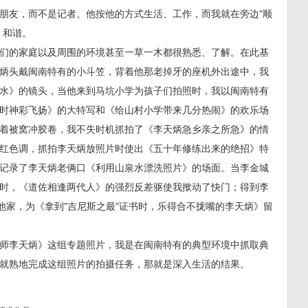
朋友，而不是记者。他按他的方式生活、工作，而我就在旁边"顺
、和谐。
们的家庭以及周围的环境甚至一草一木都很熟悉、了解。在此基
炳头戴闽南特有的小斗笠，背着他那老掉牙的座机外出途中，我
水》的镜头，当他来到马坑小学为孩子们拍照时，我以闽南特有
时神彩飞扬》的大特写和《给山村小学带来几分热闹》的欢乐场
着被窝冲胶卷，我不失时机抓拍了《李天炳急乡亲之所急》的情
红色调，抓拍李天炳放照片时使出《五十年修练出来的绝招》特
记录了李天炳老俩口《利用山泉水漂洗照片》的场面。当李金城
时，《道佐相逢两代人》的强烈反差驱使我揿动了快门；得到李
他家，为《拿到"吉尼斯之最"证书时，乐得合不拢嘴的李天炳》留
师李天炳》这组专题照片，我是在闽南特有的典型环境中抓取典
就熟地完成这组照片的拍摄任务，那就是深入生活的结果。