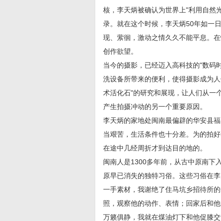
核，李天炳被确认为世界上"利用自然
录。就在这个时候，李天炳50年如一
现、萦徊，激动之情久久不能平息。在
创作欲望。
当今的摄影，已经迈入高科技的"数码时
洗设备所带来的便利，使得摄影成为人
术活化石"的研究和展现，让人们从一
产生拍摄冲动的另一个重要原因。
李天炳的家地处闽南最偏辟的华安县福
当艰苦，生活条件也十分差。为的拍好
在途中几经周折才到达目的地的。
闽南人是1300多年前，从古中原南
原早已消失的独特习俗。这些习俗在李
一手素材，我谢绝了住马坑乡招待所的
照，观察他的动作、表情；回家后和他
万籁俱静，我就在煤油灯下和他促膝交