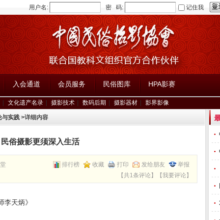
用户名:
密 码:
记住我
入会通道
会员服务
民俗图库
HPA影赛
|
文化遗产名录
|
摄影技术
|
数码后期
|
摄影器材
|
影界影像
论与实践
>详细内容
民俗摄影更须深入生活
堂
排行榜
收藏
打印
发给朋友
举报
【
共1条评论
】【
我要评论
】
师李天炳》