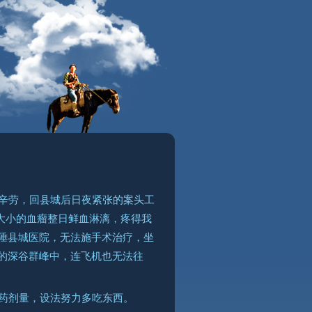
辛劳，回县城后日夜紧张的案头工
大小的血瘤整日鲜血淋漓，疼得我
陲县城医院，无法施手术治疗，坐
的深谷群峰中，连飞机也无法往
药剂量，设法努力多吃东西。