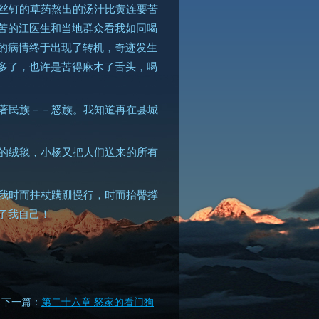
丝钉的草药熬出的汤汁比黄连要苦
苦的江医生和当地群众看我如同喝
的病情终于出现了转机，奇迹发生
多了，也许是苦得麻木了舌头，喝
著民族－－怒族。我知道再在县城
的绒毯，小杨又把人们送来的所有
我时而拄杖蹒跚慢行，时而抬臀撑
了我自己！
下一篇：
第二十六章 怒家的看门狗