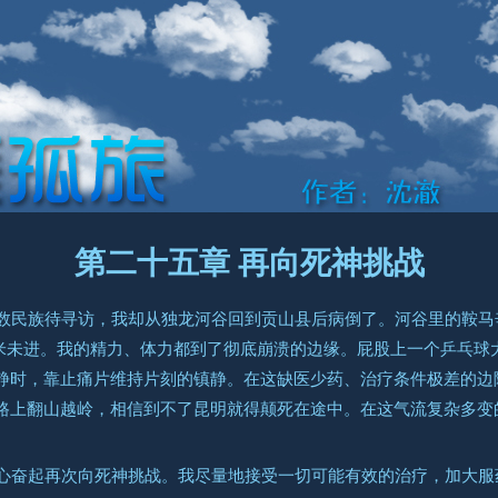
第二十五章 再向死神挑战
数民族待寻访，我却从独龙河谷回到贡山县后病倒了。河谷里的鞍马
滴米未进。我的精力、体力都到了彻底崩溃的边缘。屁股上一个乒乓球
静时，靠止痛片维持片刻的镇静。在这缺医少药、治疗条件极差的边
路上翻山越岭，相信到不了昆明就得颠死在途中。在这气流复杂多变
心奋起再次向死神挑战。我尽量地接受一切可能有效的治疗，加大服