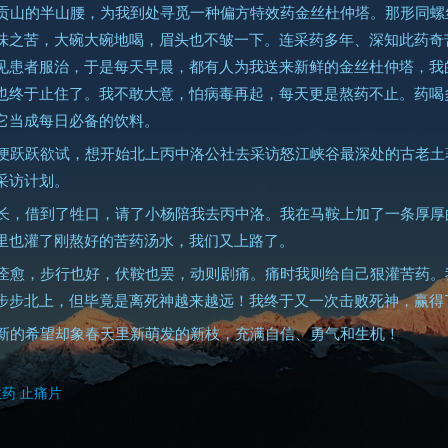
贡山的半山腰，为我到处寻觅一种偏方特效药金丝杜仲塔。那形同螺
味之苦，大碗大碗地喝，眉头也不皱一下。连采药多年、深知此药奇
见患者服治，于是每天早晨，都有人为我送来新鲜的金丝杜仲塔，我
也终于止住了。我不敢大意，怕病毒再起，每天更是熬药不止。药喝
它当成每日必备的饮料。
便跃跃欲试，想开始北上丙中洛公社去采访怒江峡谷最深处的古老土
采访计划。
长，借到了牲口，请了小杨陪我去丙中洛。我在马鞍上加了一条厚厚
里也灌了刚熬好的苦药汤水，我们又上路了。
痊愈，步行也好，伏鞍也罢，动则剧痛。痛时我则给自己狠灌苦药。
步步北上，但毕竟是离死神越来越远！我终于又一次击败死神，赢得
新的希望却象春天里新萌发的新枝，充满自信、勇气和生机！
效药
止痛片