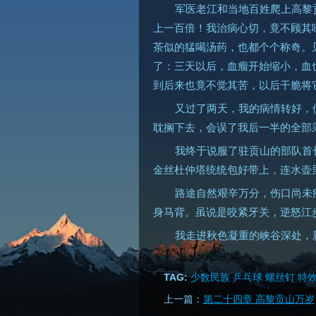
军医老江和当地百姓爬上高黎
上一百倍！我治病心切，竟不顾其
茶似的猛喝汤药，也都个个称奇。
了：三天以后，血瘤开始缩小，血
到后来也竟不觉其苦，以后干脆将
又过了两天，我的病情转好，
耽搁下去，会误了我后一半的全部
我终于说服了驻贡山的部队首
金丝杜仲塔统统包好带上，连水壶
路途自然艰辛万分，伤口尚未
身马背。虽说是咬紧牙关，逆怒江
我走进秋色凝重的峡谷深处，
TAG:
少数民族
乒乓球
螺丝钉
特
上一篇：
第二十四章 高黎贡山万岁