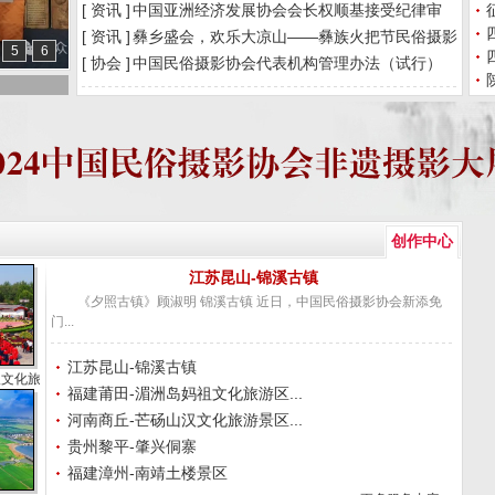
[ 资讯 ]
中国亚洲经济发展协会会长权顺基接受纪律审
[ 资讯 ]
彝乡盛会，欢乐大凉山——彝族火把节民俗摄影
5
6
[ 协会 ]
中国民俗摄影协会代表机构管理办法（试行）
创作中心
江苏昆山-锦溪古镇
《夕照古镇》顾淑明 锦溪古镇 近日，中国民俗摄影协会新添免
门...
江苏昆山-锦溪古镇
汉文化旅游景区
福建莆田-湄洲岛妈祖文化旅游区...
河南商丘-芒砀山汉文化旅游景区...
贵州黎平-肇兴侗寨
福建漳州-南靖土楼景区