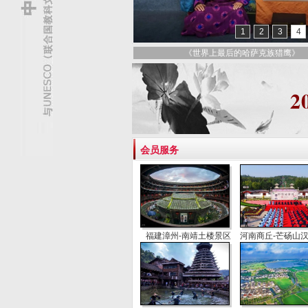
1
2
3
4
《非遗技艺捞宣纸》
会员服务
福建漳州-南靖土楼景区
河南商丘-芒砀山