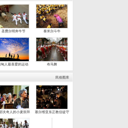
圣费尔明奔牛节
泰米尔斗牛
缅甸人最喜爱的运动
布马舞
民俗图库
耶夫奇人的小麦崇拜
塞尔维亚东正教信徒守
夜仪