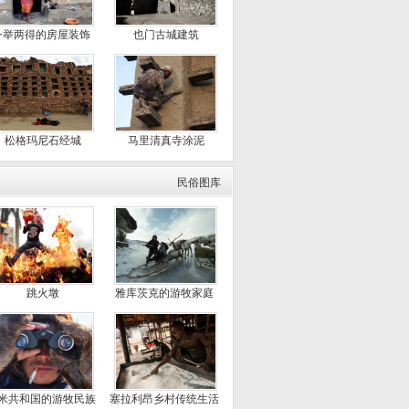
一举两得的房屋装饰
也门古城建筑
松格玛尼石经城
马里清真寺涂泥
民俗图库
跳火墩
雅库茨克的游牧家庭
米共和国的游牧民族
塞拉利昂乡村传统生活