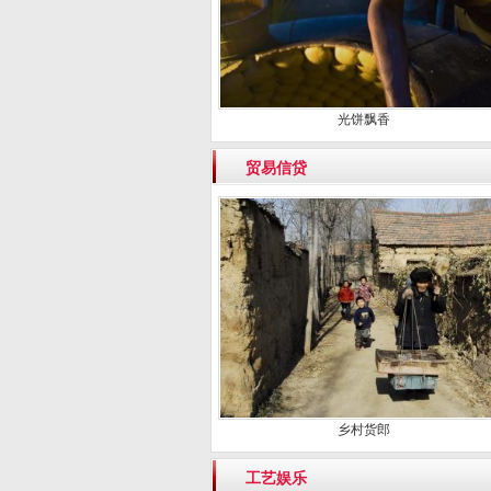
光饼飘香
贸易信贷
乡村货郎
工艺娱乐