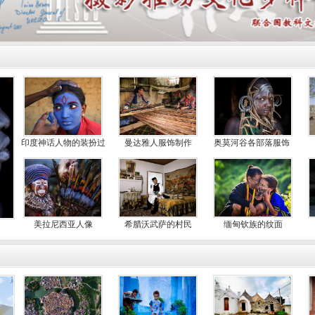
印度神话人物的装扮过
曼达雅人服饰制作
奥莫河谷各部落服饰
程
美拉尼西亚人像
希腊沃武萨的村民
缅甸钦族的纹面