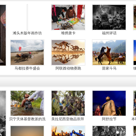
滩头木版年画作坊
堆绣唐卡
福州评话
马都拉赛牛盛会
阿联酋动物赛跑
苗家斗马
贝宁天体基督教派的洗
美拉尼西亚物品崇拜
阿舒拉节
本
礼