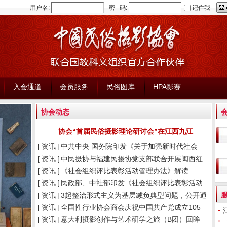
用户名:
密 码:
记住我
入会通道
会员服务
民俗图库
HPA影赛
协会动态
协会“首届民俗摄影理论研讨会”在江西九江
[ 资讯 ]
中共中央 国务院印发《关于加强新时代社会
[ 资讯 ]
中民摄协与福建民摄协党支部联合开展闽西红
[ 资讯 ]
《社会组织评比表彰活动管理办法》解读
[ 资讯 ]
民政部、中社部印发《社会组织评比表彰活动
[ 资讯 ]
3起整治形式主义为基层减负典型问题，公开通
[ 资讯 ]
全国性行业协会商会庆祝中国共产党成立105
[ 资讯 ]
意大利摄影创作与艺术研学之旅（B团）回眸