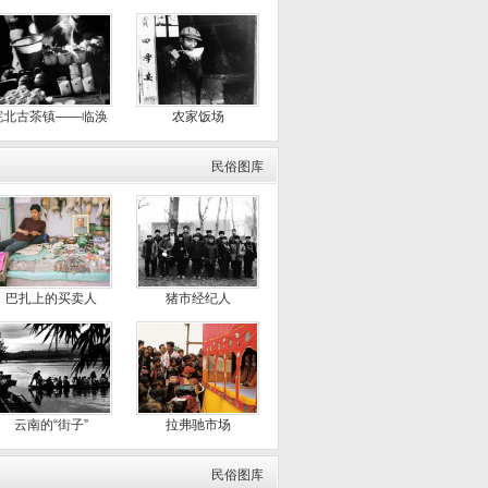
皖北古茶镇――临涣
农家饭场
民俗图库
巴扎上的买卖人
猪市经纪人
云南的“街子”
拉弗驰市场
民俗图库