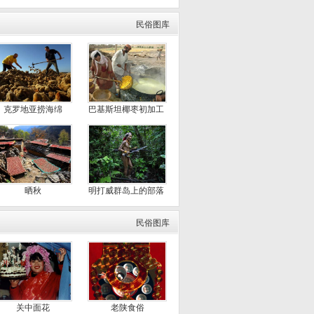
民俗图库
克罗地亚捞海绵
巴基斯坦椰枣初加工
晒秋
明打威群岛上的部落
民俗图库
关中面花
老陕食俗