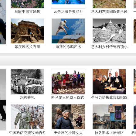
鸟瞰中国古建筑
蓝色之城舍夫沙万
意大利东南部圆锥形民
居
印度埃洛拉石窟
迪拜的涂鸦艺术
意大利乡村传统石顶小
屋建
水族葬礼
哈马尔人的成人仪式
圣马力诺执政官就职仪
式
中国哈萨克族牧民的冬
王金庄的小脚女人
拉各斯水上居民区
科