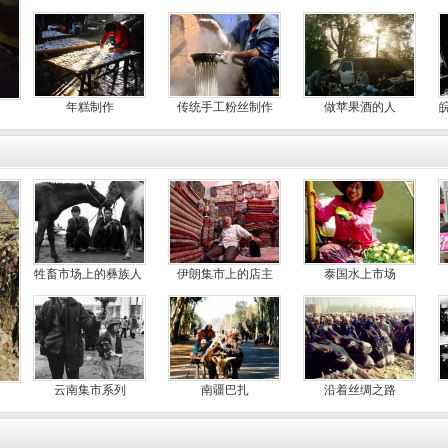
年糕制作
传统手工粉丝制作
做苹果酒的人
牲畜市场上的彝族人
伊朗集市上的店主
泰国水上市场
云南集市系列
南疆巴扎
沿着丝绸之路