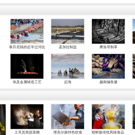
牧场
泰芬尼镇的赶羊过河比
孟加拉制盐
摩洛哥制革
赛
埃及金属铸造工艺
赶海
越南编鱼篓
土耳其熬甜菜糖
维吾尔族特色饮食
朝鲜族传统风味食品