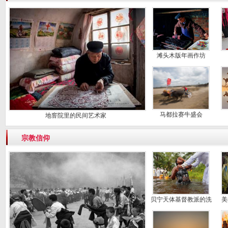
滩头木版年画作坊
马都拉赛牛盛会
地窨院里的民间艺术家
宗教信仰
贝宁天体基督教派的洗
美
礼