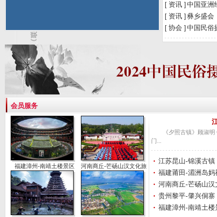
[ 资讯 ]
中国亚洲
[ 资讯 ]
彝乡盛会
[ 协会 ]
中国民俗
会员服务
《夕照古镇》顾淑明
门...
江苏昆山-锦溪古镇
福建漳州-南靖土楼景区
河南商丘-芒砀山汉文化旅游景区
福建莆田-湄洲岛妈祖
河南商丘-芒砀山汉文
贵州黎平-肇兴侗寨
福建漳州-南靖土楼