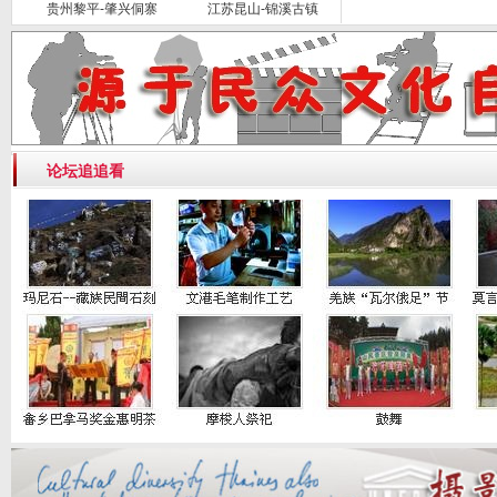
贵州黎平-肇兴侗寨
江苏昆山-锦溪古镇