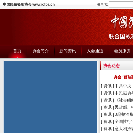
中国民俗摄影协会 www.icfpa.cn
用户名:
首页
协会简介
新闻资讯
入会通道
会员服务
协会动态
协会“首
[ 资讯 ]
中共中央
[ 资讯 ]
中民摄协
[ 资讯 ]
《社会组
[ 资讯 ]
民政部、
[ 资讯 ]
3起整治
[ 资讯 ]
全国性行
[ 资讯 ]
意大利摄