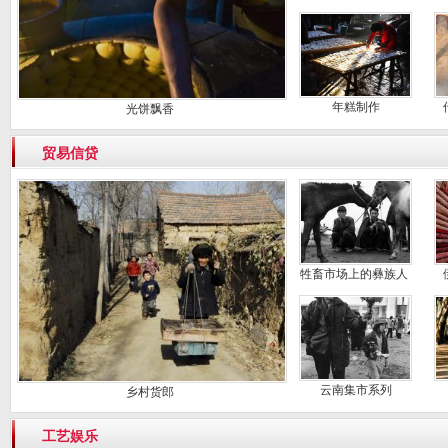
年糕制作
光饼飘香
贸易信贷
牲畜市场上的彝族人
云南集市系列
乡村货郎
工艺娱乐