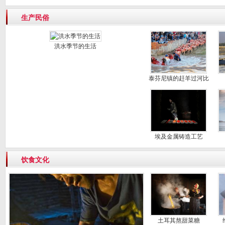
牧场
生产民俗
洪水季节的生活
泰芬尼镇的赶羊过河比
赛
埃及金属铸造工艺
饮食文化
土耳其熬甜菜糖