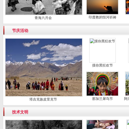
印度教的恒河祈祷
青海六月会
节庆活动
摸你黑狂欢节
那加兰犀鸟节
阿
塔吉克族皮里克节
技术文明