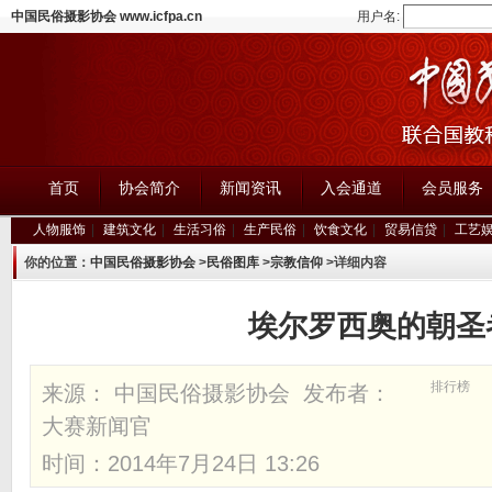
中国民俗摄影协会 www.icfpa.cn
用户名:
首页
协会简介
新闻资讯
入会通道
会员服务
人物服饰
|
建筑文化
|
生活习俗
|
生产民俗
|
饮食文化
|
贸易信贷
|
工艺
你的位置：
中国民俗摄影协会
>
民俗图库
>
宗教信仰
>详细内容
埃尔罗西奥的朝圣
排行榜
来源： 中国民俗摄影协会 发布者：
大赛新闻官
时间：2014年7月24日 13:26