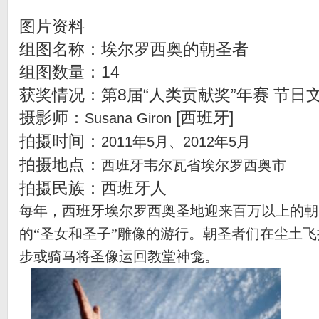
图片资料
组图名称：埃尔罗西奥的朝圣者
组图数量：14
获奖情况：第8届“人类贡献奖”年赛 节日
摄影师：
[西班牙]
Susana Giron
拍摄时间：
2011
年
5
月、
2012
年
5
月
拍摄地点：
西班牙韦尔瓦省埃尔罗西奥市
拍摄民族：西班牙人
每年，西班牙埃尔罗西奥圣地迎来百万以上的朝
的“圣女和圣子”雕像的游行。朝圣者们在尘土
步或骑马将圣像运回教堂神龛。