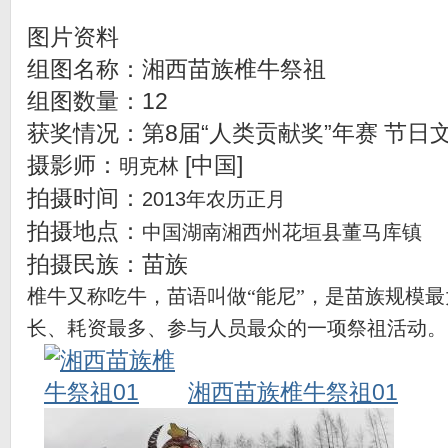
图片资料
组图名称：湘西苗族椎牛祭祖
组图数量：12
获奖情况：第8届“人类贡献奖”年赛 节日
摄影师：
[中国]
明克林
拍摄时间：
2013
年农历正月
拍摄地点：
中国湖南湘西州花垣县董马库镇
拍摄民族：苗族
椎牛又称吃牛，苗语叫做“能尼”，是苗族规模
长、耗资最多、参与人员最众的一项祭祖活动。
湘西苗族椎牛祭祖01