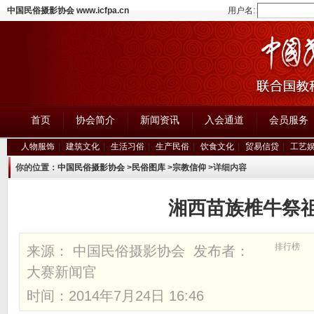
中国民俗摄影协会 www.icfpa.cn
用户名:
首页
协会简介
新闻资讯
入会通道
会员服务
人物服饰
|
建筑文化
|
生活习俗
|
生产民俗
|
饮食文化
|
贸易信贷
|
工艺
你的位置：
中国民俗摄影协会
>
民俗图库
>
宗教信仰
>详细内容
湘西苗族椎牛祭
排行榜
来源： 中国民俗摄影协会 发布者：
大赛新闻官
时间：2014年7月24日 16:46