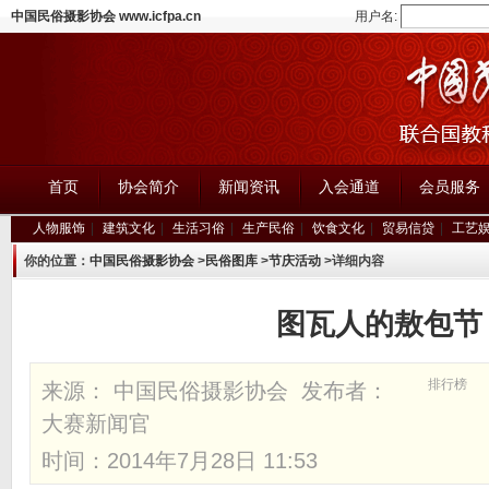
中国民俗摄影协会 www.icfpa.cn
用户名:
首页
协会简介
新闻资讯
入会通道
会员服务
人物服饰
|
建筑文化
|
生活习俗
|
生产民俗
|
饮食文化
|
贸易信贷
|
工艺
你的位置：
中国民俗摄影协会
>
民俗图库
>
节庆活动
>详细内容
图瓦人的敖包节
排行榜
来源： 中国民俗摄影协会 发布者：
大赛新闻官
时间：2014年7月28日 11:53