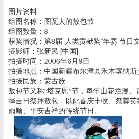
图片资料
组图名称：图瓦人的敖包节
组图数量：8
获奖情况：第8届“人类贡献奖”年赛 节日
摄影师：
张新民
[中国]
拍摄时间：
2006
年
6
月
9
日
拍摄地点：
中国新疆布尔津县禾木喀纳斯
拍摄民族：
蒙古族
敖包节又称“塔克恩”节，每年山花烂漫、
择吉日祭拜敖包，以此喜庆丰收、祭奠英
雨顺、平安吉祥的传统节日。