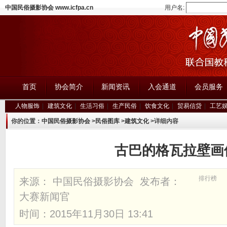
中国民俗摄影协会 www.icfpa.cn
用户名:
首页
协会简介
新闻资讯
入会通道
会员服务
人物服饰
|
建筑文化
|
生活习俗
|
生产民俗
|
饮食文化
|
贸易信贷
|
工艺
你的位置：
中国民俗摄影协会
>
民俗图库
>
建筑文化
>详细内容
古巴的格瓦拉壁画
排行榜
来源： 中国民俗摄影协会 发布者：
大赛新闻官
时间：2015年11月30日 13:41