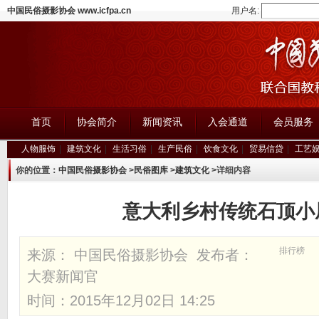
中国民俗摄影协会 www.icfpa.cn
用户名:
首页
协会简介
新闻资讯
入会通道
会员服务
人物服饰
|
建筑文化
|
生活习俗
|
生产民俗
|
饮食文化
|
贸易信贷
|
工艺
你的位置：
中国民俗摄影协会
>
民俗图库
>
建筑文化
>详细内容
意大利乡村传统石顶小
排行榜
来源： 中国民俗摄影协会 发布者：
大赛新闻官
时间：2015年12月02日 14:25