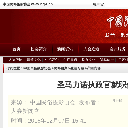
中国民俗摄影协会 www.icfpa.cn
用户名:
首页
协会简介
新闻资讯
入会通道
会员服务
人物服饰
|
建筑文化
|
生活习俗
|
生产民俗
|
饮食文化
|
贸易信贷
|
工艺
你的位置：
中国民俗摄影协会
>
民俗图库
>
生活习俗
>详细内容
圣马力诺执政官就职
排行榜
来源： 中国民俗摄影协会 发布者：
大赛新闻官
时间：2015年12月07日 15:41