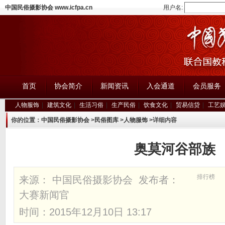
中国民俗摄影协会 www.icfpa.cn
用户名:
首页
协会简介
新闻资讯
入会通道
会员服务
人物服饰
|
建筑文化
|
生活习俗
|
生产民俗
|
饮食文化
|
贸易信贷
|
工艺
你的位置：
中国民俗摄影协会
>
民俗图库
>
人物服饰
>详细内容
奥莫河谷部族
排行榜
来源： 中国民俗摄影协会 发布者：
大赛新闻官
时间：2015年12月10日 13:17