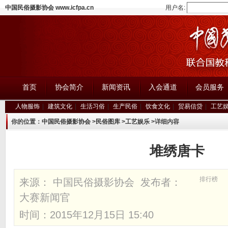
中国民俗摄影协会 www.icfpa.cn
用户名:
首页
协会简介
新闻资讯
入会通道
会员服务
人物服饰
|
建筑文化
|
生活习俗
|
生产民俗
|
饮食文化
|
贸易信贷
|
工艺
你的位置：
中国民俗摄影协会
>
民俗图库
>
工艺娱乐
>详细内容
堆绣唐卡
排行榜
来源： 中国民俗摄影协会 发布者：
大赛新闻官
时间：2015年12月15日 15:40