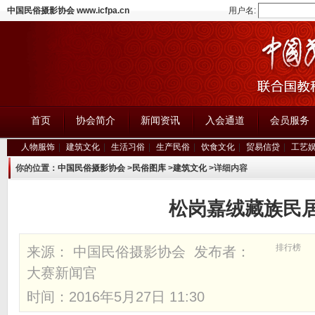
中国民俗摄影协会 www.icfpa.cn
用户名:
首页
协会简介
新闻资讯
入会通道
会员服务
人物服饰
|
建筑文化
|
生活习俗
|
生产民俗
|
饮食文化
|
贸易信贷
|
工艺
你的位置：
中国民俗摄影协会
>
民俗图库
>
建筑文化
>详细内容
松岗嘉绒藏族民
排行榜
来源： 中国民俗摄影协会 发布者：
大赛新闻官
时间：2016年5月27日 11:30