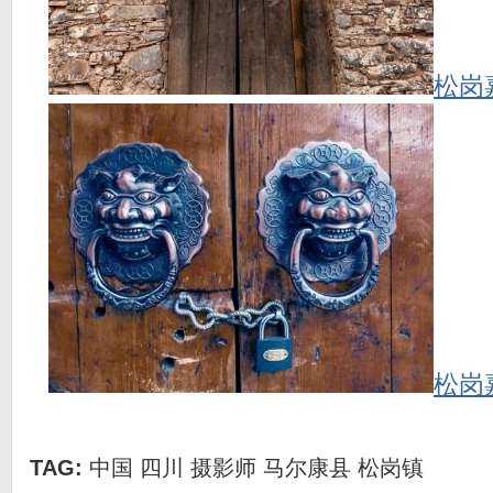
松岗
松岗
TAG:
中国
四川
摄影师
马尔康县
松岗镇