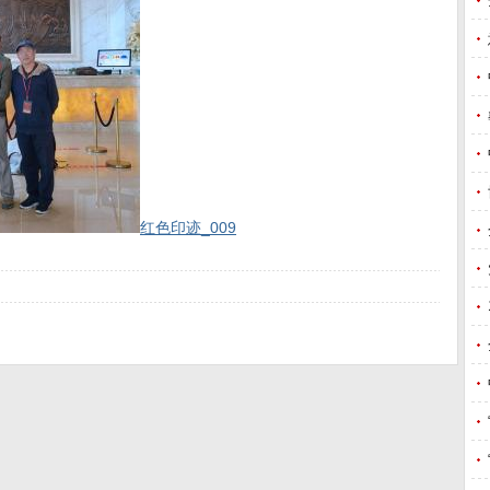
红色印迹_009
上
一
篇
下
查看全部回复
【已
一
有0
篇
位网
友发
表了
看