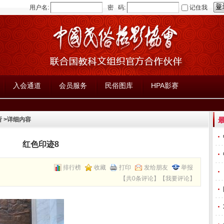
用户名:
密 码:
记住我
入会通道
会员服务
民俗图库
HPA影赛
析
>详细内容
红色印迹8
排行榜
收藏
打印
发给朋友
举报
【
共0条评论
】【
我要评论
】