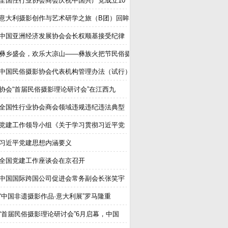
全国性行业协会商会庆祝中国共产党成立10
意大利摄影创作与艺术研学之旅（B团）回眸
中国亚洲经济发展协会会长权顺基接受纪律
彝乡盛会，欢乐大凉山——彝族火把节民俗摄
中国民俗摄影协会代表机构管理办法（试行）
协会“首届民俗摄影理论研讨会”在江西九
全国性行业协会商会领域违规违纪违法典型
党建工作领导小组《关于学习贯彻习近平党
习近平党建思想内涵要义
全国党建工作座谈会在京召开
中国国际跨国公司促进会常务副会长张笑宇
“中国非遗摄影作品·意大利展”罗马隆重
“首届民俗摄影理论研讨会”6月启幕，中国