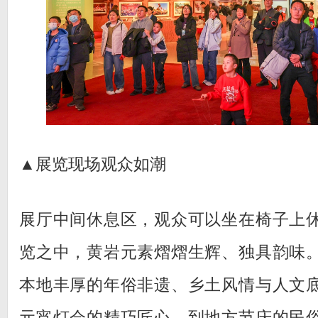
▲展览现场观众如潮
展厅中间休息区，观众可以坐在椅子上
览之中，黄岩元素熠熠生辉、独具韵味
本地丰厚的年俗非遗、乡土风情与人文
元宵灯会的精巧匠心，到地方节庆的民