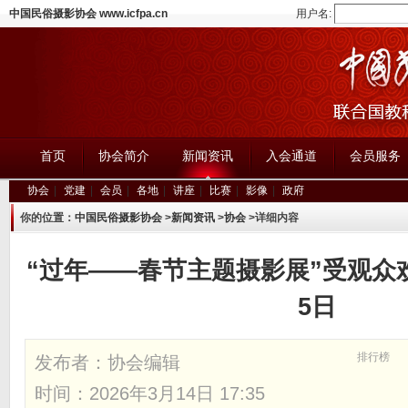
中国民俗摄影协会 www.icfpa.cn
用户名:
首页
协会简介
新闻资讯
入会通道
会员服务
协会
|
党建
|
会员
|
各地
|
讲座
|
比赛
|
影像
|
政府
你的位置：
中国民俗摄影协会
>
新闻资讯
>
协会
>详细内容
“过年——春节主题摄影展”受观众
5日
排行榜
发布者：
协会编辑
时间：2026年3月14日 17:35