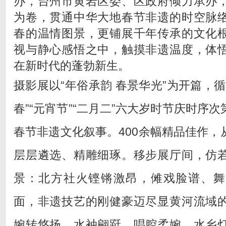
办，台州市黄岩区委、区政府倾力承办
为卷，贯通中华大地春节非遗的时空脉
春的温情图景，更铺展千年传承的文化
视与静心感悟之中，触摸非遗温度，体
在新时代的蓬勃新生。
摄影展以“年俗承韵 春景华光”为开篇，循“腊
春”“元宵节”“二月二”六大岁时节庆时序
春节非遗文化叙事。400余幅精品佳作，
层层遴选、精雕细琢。移步展厅间，仿
景：北方社火铿锵激昂，傩戏脸谱、舞
面，非遗技艺的刚健豪迈尽显黄河流域
婉转悠扬，水袖翩跹、唱腔柔婉，水乡