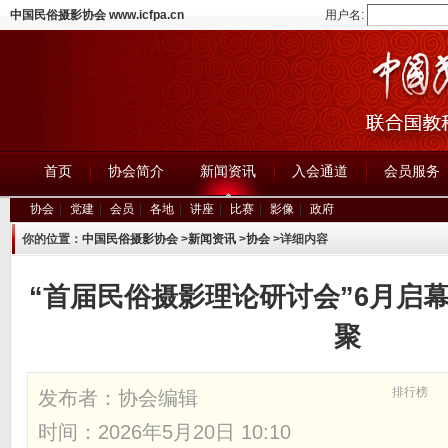
中国民俗摄影协会 www.icfpa.cn
用户名:
首页
协会简介
新闻资讯
入会通道
会员服务
协会
|
党建
|
会员
|
各地
|
讲座
|
比赛
|
影像
|
政府
你的位置：
中国民俗摄影协会
>
新闻资讯
>
协会
>详细内容
“首届民俗摄影理论研讨会”6月启
聚
排行榜
发布者：
协会编辑
时间：2026年5月20日 10:10